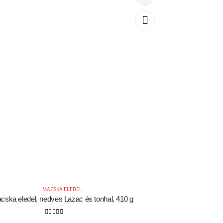
MACSKA ELEDEL
cska eledel, nedves Lazac és tonhal, 410 g
0
out of 5