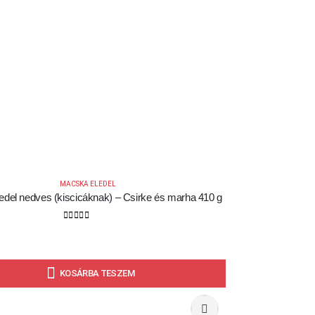
MACSKA ELEDEL
del nedves (kiscicáknak) – Csirke és marha 410 g
0
out of 5
KOSÁRBA TESZEM