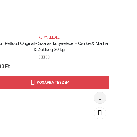
KUTYA ELEDEL
n Petfood Original - Száraz kutyaeledel - Csirke & Marha
& Zöldség 20 kg
0
out of 5
00
Ft
KOSÁRBA TESZEM