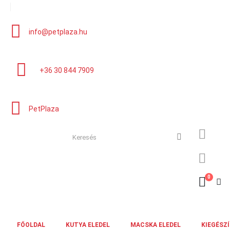
info@petplaza.hu
+36 30 844 7909
PetPlaza
0
FŐOLDAL
KUTYA ELEDEL
MACSKA ELEDEL
KIEGÉSZ