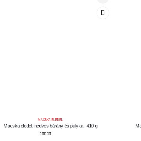
MACSKA ELEDEL
Macska eledel, nedves bárány és pulyka , 410 g
Ma
0
out of 5