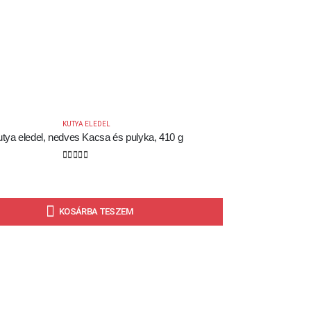
KUTYA ELEDEL
tya eledel, nedves Kacsa és pulyka, 410 g
0
out of 5
KOSÁRBA TESZEM