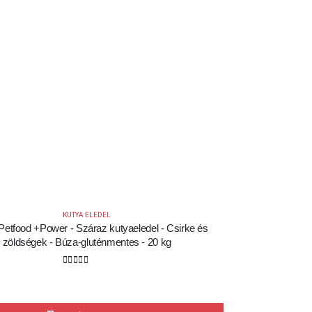
KUTYA ELEDEL
Petfood +Power - Száraz kutyaeledel - Csirke és
zöldségek - Búza-gluténmentes - 20 kg
0
out of 5