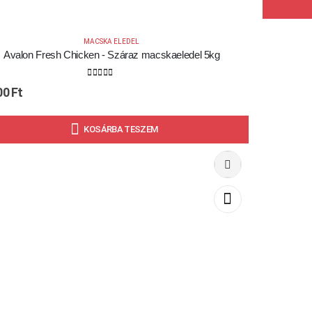
MACSKA ELEDEL
Avalon Fresh Chicken - Száraz macskaeledel 5kg
0
out of 5
00
Ft
KOSÁRBA TESZEM