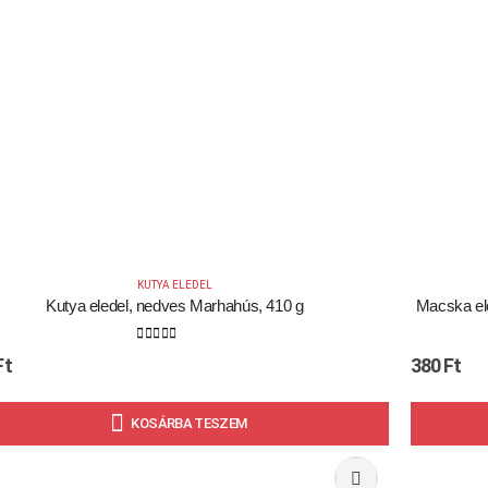
KUTYA ELEDEL
Kutya eledel, nedves Marhahús, 410 g
Macska ele
0
out of 5
Ft
380
Ft
KOSÁRBA TESZEM