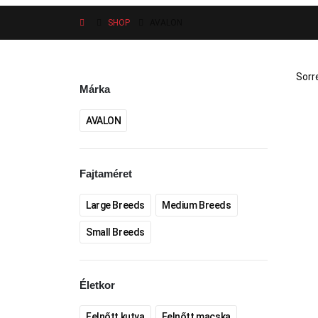
SHOP
AVALON
Sorr
Márka
AVALON
Fajtaméret
Large Breeds
Medium Breeds
Small Breeds
Életkor
Felnőtt kutya
Felnőtt macska