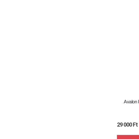
Avalon 
29 000
Ft