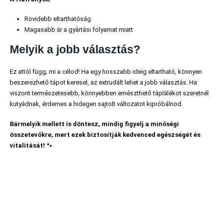
Rövidebb eltarthatóság
Magasabb ár a gyártási folyamat miatt
Melyik a jobb választás?
Ez attól függ, mi a célod! Ha egy hosszabb ideig eltartható, könnyen
beszerezhető tápot keresel, az extrudált lehet a jobb választás. Ha
viszont természetesebb, könnyebben emészthető táplálékot szeretnél
kutyádnak, érdemes a hidegen sajtolt változatot kipróbálnod.
Bármelyik mellett is döntesz, mindig figyelj a minőségi
összetevőkre, mert ezek biztosítják kedvenced egészségét és
vitalitását!
🐾