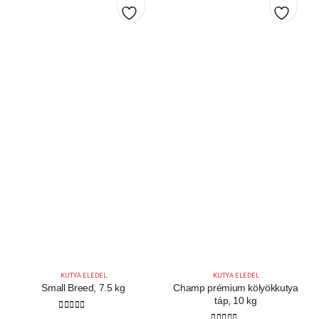
Kedvencekhez
Kedve
KUTYA ELEDEL
KUTYA ELEDEL
Small Breed, 7.5 kg
Champ prémium kölyökkutya
táp, 10 kg
0
out of 5