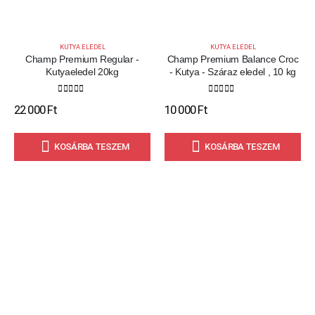
KUTYA ELEDEL
KUTYA ELEDEL
Champ Premium Regular -
Champ Premium Balance Croc
Kutyaeledel 20kg
- Kutya - Száraz eledel , 10 kg
0
out of 5
0
out of 5
22 000
Ft
10 000
Ft
KOSÁRBA TESZEM
KOSÁRBA TESZEM