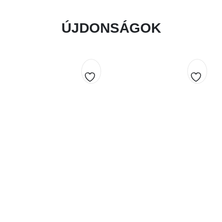
ÚJDONSÁGOK
Kedvencekhez
Kedve