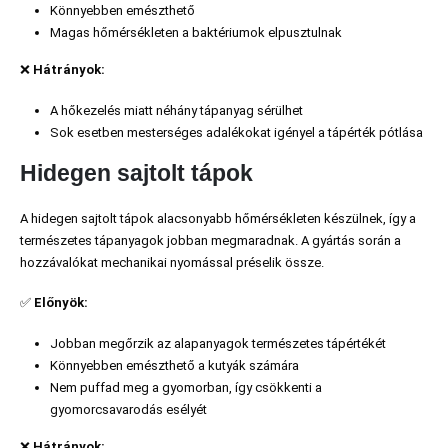
Könnyebben emészthető
Magas hőmérsékleten a baktériumok elpusztulnak
❌
Hátrányok:
A hőkezelés miatt néhány tápanyag sérülhet
Sok esetben mesterséges adalékokat igényel a tápérték pótlása
Hidegen sajtolt tápok
A hidegen sajtolt tápok alacsonyabb hőmérsékleten készülnek, így a
természetes tápanyagok jobban megmaradnak. A gyártás során a
hozzávalókat mechanikai nyomással préselik össze.
✅
Előnyök:
Jobban megőrzik az alapanyagok természetes tápértékét
Könnyebben emészthető a kutyák számára
Nem puffad meg a gyomorban, így csökkenti a
gyomorcsavarodás esélyét
❌
Hátrányok: