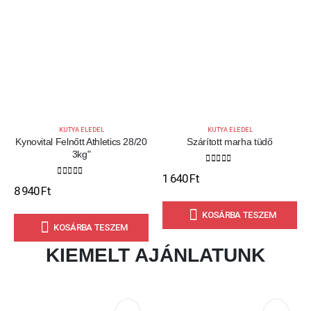
KUTYA ELEDEL
KUTYA ELEDEL
Kynovital Felnőtt Athletics 28/20
Szárított marha tüdő
3kg"
0
out of 5
1 640
Ft
0
out of 5
8 940
Ft
KOSÁRBA TESZEM
KOSÁRBA TESZEM
KIEMELT AJÁNLATUNK