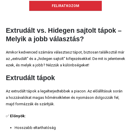
Extrudált vs. Hidegen sajtolt tápok –
Melyik a jobb választás?
Amikor kedvenced számára választasz tápot, biztosan találkoztál már
az „extrudált” és a „hidegen sajtolt” kifejezésekkel. De mit is jelentenek
ezek, és melyik a jobb? Nézzük a különbségeket!
Extrudált tápok
Az extrudált tápok a legelterjedtebbek a piacon. Az előállításuk során
a hozzávalókat magas hőmérsékleten és nyomáson dolgozzák fel,
majd formázzák és szárítják.
✅
Előnyök:
Hosszabb eltarthatóság