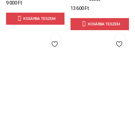
9 000
Ft
0
out of 5
13 600
Ft
KOSÁRBA TESZEM
KOSÁRBA TESZEM
Kedvencekhez
Kedve