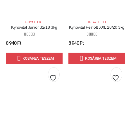
KUTYA ELEDEL
KUTYA ELEDEL
Kynovital Junior 32/18 3kg
Kynovital Felnőtt XXL 28/20 3kg
0
out of 5
0
out of 5
8 940
Ft
8 940
Ft
KOSÁRBA TESZEM
KOSÁRBA TESZEM
Kedvencekhez
Kedve