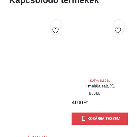
Kapcsolódó termékek
Kedvencekhez
Kedve
KUTYA ELEDEL
Himalája sajt, XL
K
0
out of 5
4 000
Ft
3
KOSÁRBA TESZEM
KUTYA ELEDEL