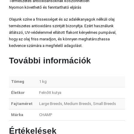
Természetes antioxidánsoknak köszönhetően
Nyomon követhető és fenntartható eljárás
Olajunk színe a frissességet és az adalékanyagok nélküli olaj
természetes antioxidáns szintjét bizonyítja. Ezért használunk
átlátszó, UV-védelemmel ellátott flakont kényelmes pumpával,
hogy az olaj friss maradjon, és könnyen meghatározhassa
kedvence számára a megfelelő adagolást.
További információk
Tömeg
1 kg
Életkor
Felnőtt kutya
Fajtaméret
Large Breeds, Medium Breeds, Small Breeds
Márka
CHAMP
Értékelések