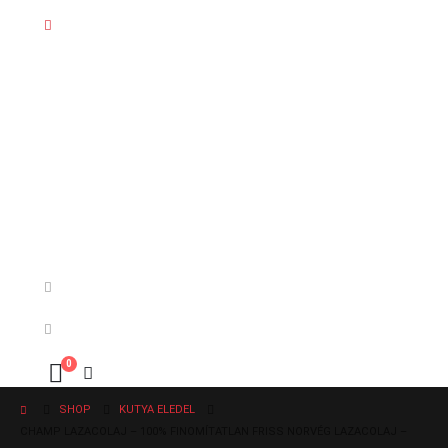
0
SHOP
KUTYA ELEDEL
CHAMP LAZACOLAJ – 100% FINOMÍTATLAN FRISS NORVÉG LAZACOLAJ –