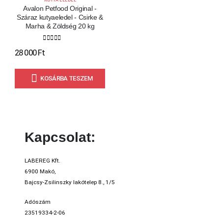
Avalon Petfood Original -
Száraz kutyaeledel - Csirke &
Marha & Zöldség 20 kg
0
out of 5
28 000
Ft
KOSÁRBA TESZEM
Kapcsolat:
LABEREG Kft.
6900 Makó,
Bajcsy-Zsilinszky lakótelep 8., 1/5
Adószám
23519334-2-06