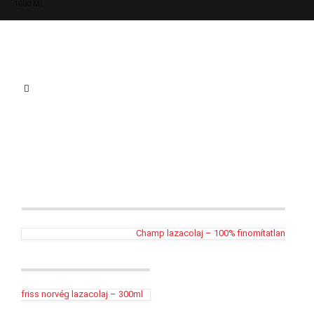
1000 ML
Champ lazacolaj – 100% finomítatlan
friss norvég lazacolaj – 300ml