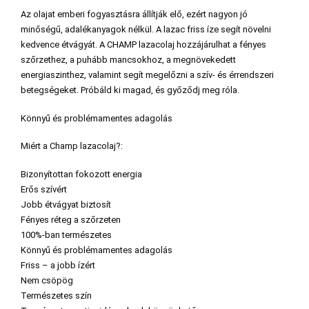
Az olajat emberi fogyasztásra állítják elő, ezért nagyon jó
minőségű, adalékanyagok nélkül. A lazac friss íze segít növelni
kedvence étvágyát. A CHAMP lazacolaj hozzájárulhat a fényes
szőrzethez, a puhább mancsokhoz, a megnövekedett
energiaszinthez, valamint segít megelőzni a szív- és érrendszeri
betegségeket. Próbáld ki magad, és győződj meg róla.
Könnyű és problémamentes adagolás
Miért a Champ lazacolaj?:
Bizonyítottan fokozott energia
Erős szívért
Jobb étvágyat biztosít
Fényes réteg a szőrzeten
100%-ban természetes
Könnyű és problémamentes adagolás
Friss – a jobb ízért
Nem csöpög
Természetes szín