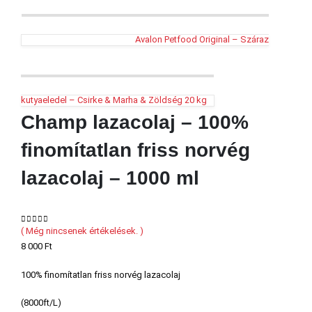
Avalon Petfood Original – Száraz
kutyaeledel – Csirke & Marha & Zöldség 20 kg
Champ lazacolaj – 100%
finomítatlan friss norvég
lazacolaj – 1000 ml
( Még nincsenek értékelések. )
0
out of 5
8 000
Ft
100% finomítatlan friss norvég lazacolaj
(8000ft/L)