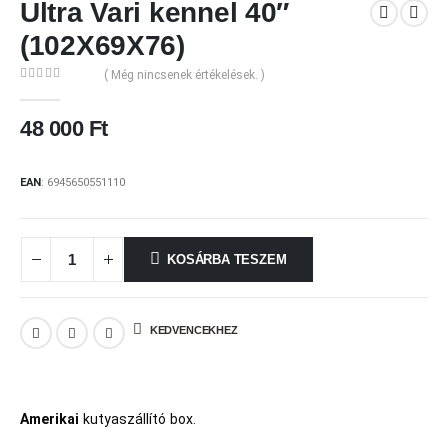
Ultra Vari kennel 40″
(102X69X76)
( Még nincsenek értékelések. )
0
out of 5
48 000
Ft
EAN
:
6945650551110
KOSÁRBA TESZEM
KEDVENCEKHEZ
Amerikai
kutyaszállító box.