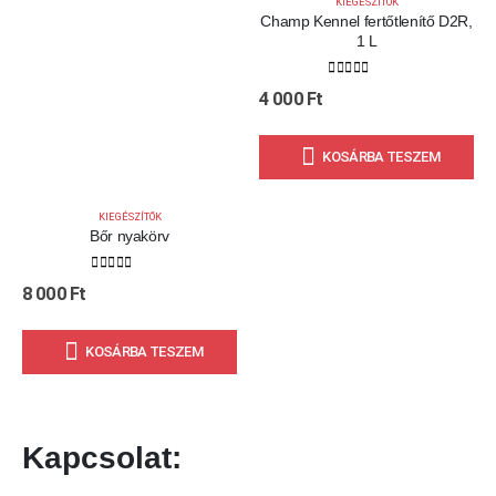
KIEGÉSZÍTŐK
Champ Kennel fertőtlenítő D2R,
1 L
0
out of 5
4 000
Ft
KOSÁRBA TESZEM
KIEGÉSZÍTŐK
Bőr nyakörv
0
out of 5
8 000
Ft
KOSÁRBA TESZEM
Kapcsolat: